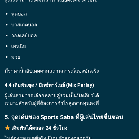
ฟุตบอล
บาสเกตบอล
วอลเลย์บอล
เทนนิส
มวย
มีราคาน้ำอัปเดตตามสถานการณ์แข่งขันจริง
4.4 เดิมพันชุด / มิกซ์พาร์เลย์ (Mix Parlay)
ผู้เล่นสามารถเลือกหลายคู่รวมเป็นบิลเดียวได้
เหมาะสำหรับผู้ที่ต้องการกำไรสูงจากทุนคงที่
5. จุดเด่นของ Sports Saba ที่ผู้เล่นไทยชื่นชอบ
เดิมพันได้ตลอด 24 ชั่วโมง
ไม่ต้องรอแมตช์จริง มีเกมจำลองตลอดวัน