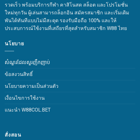
รวดเร็ว พร้อมบริการกีฬา คาสิโนสด สล็อต และโปรโมชั่น
ใหม่ทุกวัน ผู้เล่นสามารถล็อกอิน สมัครสมาชิก และเริ่มเดิม
พันได้ทันทีแบบไม่มีสะดุด รองรับมือถือ 100% และให้
ประสบการณ์ใช้งานที่เสถียรที่สุดสำหรับสมาชิก W88 ไทย
นโยบาย
សំណួរដែលសួរញឹកញាប់
ข้อสงวนสิทธิ์
นโยบายความเป็นส่วนตัว
เงื่อนไขการใช้งาน
แนะนำ W88COL.BET
สั่งสอน