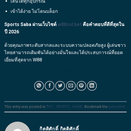
เล่นได้ทุกอุปกรณ์
เข้าได้ง่าย ไม่โดนบล็อก
Sports Saba ผ่านเว็บไซต์
w88col.bet
คือคำตอบที่ดีที่สุดใน
ปี 2026
ด้วยคุณภาพระดับสากลและระบบความปลอดภัยสูง ผู้เล่นชาว
ไทยสามารถเดิมพันได้อย่างมั่นใจและได้ประสบการณ์ที่ยอด
เยี่ยมที่สุดจาก W88
This entry was posted in
กีฬา - SPORTS - HOME
. Bookmark the
permalink
.
กิตติศักดิ์ กิตติศักดิ์