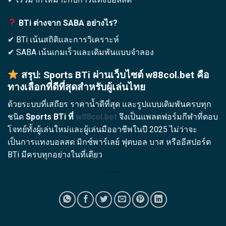
BTi ต่างจาก SABA อย่างไร?
✔ BTi เน้นสถิติและการวิเคราะห์
✔ SABA เน้นเกมเร็วและเดิมพันแบบจำลอง
สรุป: Sports BTi ผ่านเว็บไซต์ w88col.bet คือ
ทางเลือกที่ดีที่สุดสำหรับผู้เล่นไทย
ด้วยระบบที่เสถียร ราคาน้ำดีที่สุด และรูปแบบเดิมพันครบทุก
ชนิด
Sports BTi ที่
w88col.bet
จึงเป็นแพลตฟอร์มกีฬาที่ตอบ
โจทย์ทั้งผู้เล่นใหม่และผู้เล่นมืออาชีพในปี 2025 ไม่ว่าจะ
เป็นการแทงบอลสด มิกซ์พาร์เลย์ ฟุตบอล บาส หรืออีสปอร์ต
BTi มีครบทุกอย่างในที่เดียว