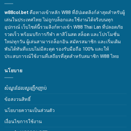
w88col.bet
คือทางเข้าหลัก W88 ที่อัปเดตลิงก์ล่าสุดสำหรับผู้
เล่นในประเทศไทย ไม่ถูกบล็อกและใช้งานได้จริงบนทุก
อุปกรณ์ เว็บไซต์นี้รวมลิงก์ทางเข้า W88 Thai Lan ที่ปลอดภัย
รวดเร็ว พร้อมบริการกีฬา คาสิโนสด สล็อต และโปรโมชั่น
ใหม่ทุกวัน ผู้เล่นสามารถล็อกอิน สมัครสมาชิก และเริ่มเดิม
พันได้ทันทีแบบไม่มีสะดุด รองรับมือถือ 100% และให้
ประสบการณ์ใช้งานที่เสถียรที่สุดสำหรับสมาชิก W88 ไทย
นโยบาย
សំណួរដែលសួរញឹកញាប់
ข้อสงวนสิทธิ์
นโยบายความเป็นส่วนตัว
เงื่อนไขการใช้งาน