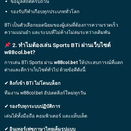
ข้อมูลสถิติครบถ้วน
รองรับกีฬาเกือบทุกประเภททั่วโลก
BTi เป็นตัวเลือกยอดนิยมของผู้เล่นที่ต้องการความรวดเร็ว
ความแม่นยำ และระบบที่ไม่ค้างไม่ล่มระหว่างเดิมพัน
2. ทำไมต้องเล่น Sports BTi ผ่านเว็บไซต์
w88col.bet?
การเล่น BTi Sports ผ่าน
w88col.bet
ให้ประสบการณ์ที่แตก
ต่างและดีกว่าเว็บไซต์ทั่วไป ด้วยข้อดีดังนี้:
✔ ลิงก์เข้า BTi ไม่โดนบล็อก
ทีมงาน w88col.bet อัปเดตลิงก์ใหม่ทุกวัน
✔ รองรับทุกระบบปฏิบัติการ
เล่นได้ทั้งมือถือ คอมพิวเตอร์ และแท็บเล็ต
✔ อินเทอร์เฟซภาษาไทยเต็มรูปแบบ