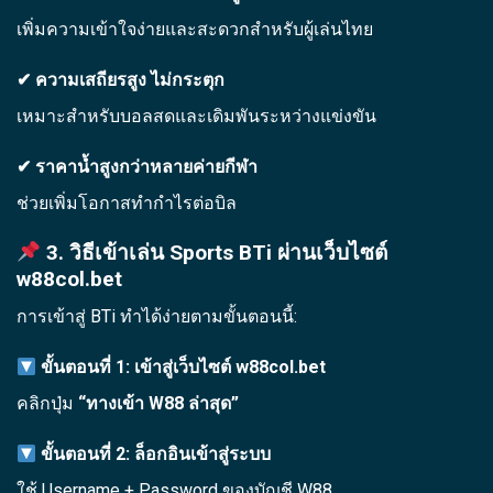
เพิ่มความเข้าใจง่ายและสะดวกสำหรับผู้เล่นไทย
✔ ความเสถียรสูง ไม่กระตุก
เหมาะสำหรับบอลสดและเดิมพันระหว่างแข่งขัน
✔ ราคาน้ำสูงกว่าหลายค่ายกีฬา
ช่วยเพิ่มโอกาสทำกำไรต่อบิล
3. วิธีเข้าเล่น Sports BTi ผ่านเว็บไซต์
w88col.bet
การเข้าสู่ BTi ทำได้ง่ายตามขั้นตอนนี้:
ขั้นตอนที่ 1:
เข้าสู่เว็บไซต์
w88col.bet
คลิกปุ่ม
“ทางเข้า W88 ล่าสุด”
ขั้นตอนที่ 2:
ล็อกอินเข้าสู่ระบบ
ใช้ Username + Password ของบัญชี W88