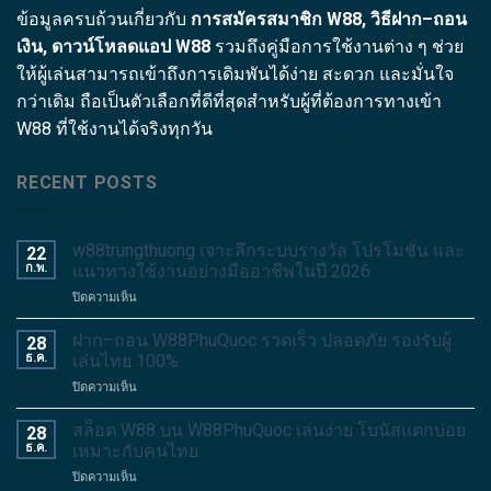
ข้อมูลครบถ้วนเกี่ยวกับ
การสมัครสมาชิก W88, วิธีฝาก–ถอน
เงิน, ดาวน์โหลดแอป W88
รวมถึงคู่มือการใช้งานต่าง ๆ ช่วย
ให้ผู้เล่นสามารถเข้าถึงการเดิมพันได้ง่าย สะดวก และมั่นใจ
กว่าเดิม ถือเป็นตัวเลือกที่ดีที่สุดสำหรับผู้ที่ต้องการทางเข้า
W88 ที่ใช้งานได้จริงทุกวัน
RECENT POSTS
w88trungthuong เจาะลึกระบบรางวัล โปรโมชั่น และ
22
ก.พ.
แนวทางใช้งานอย่างมืออาชีพในปี 2026
บน
ปิดความเห็น
w88trungthuong
เจาะ
ฝาก–ถอน W88PhuQuoc รวดเร็ว ปลอดภัย รองรับผู้
28
ลึก
ธ.ค.
เล่นไทย 100%
ระบบ
บน
ปิดความเห็น
รางวัล
ฝาก–
โปร
ถอน
สล็อต W88 บน W88PhuQuoc เล่นง่าย โบนัสแตกบ่อย
โม
28
W88PhuQuoc
ชั่น
ธ.ค.
เหมาะกับคนไทย
รวดเร็ว
และ
บน
ปิดความเห็น
ปลอดภัย
แนวทาง