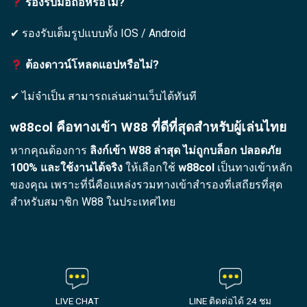
รองรับมือถือหรือไม่?
✔ รองรับเต็มรูปแบบทั้ง IOS / Android
ต้องดาวน์โหลดแอปหรือไม่?
✔ ไม่จำเป็น สามารถเล่นผ่านเว็บได้ทันที
w88col คือทางเข้า W88 ที่ดีที่สุดสำหรับผู้เล่นไทย
หากคุณต้องการ
ลิงก์เข้า W88 ล่าสุด ไม่ถูกบล็อก ปลอดภัย
100% และใช้งานได้จริง
ให้เลือกใช้
w88col
เป็นทางเข้าหลัก
ของคุณ เพราะที่นี่คือแหล่งรวมทางเข้าสำรองที่เสถียรที่สุด
สำหรับสมาชิก W88 ในประเทศไทย
LIVE CHAT
LINE ติดต่อได้ 24 ชม