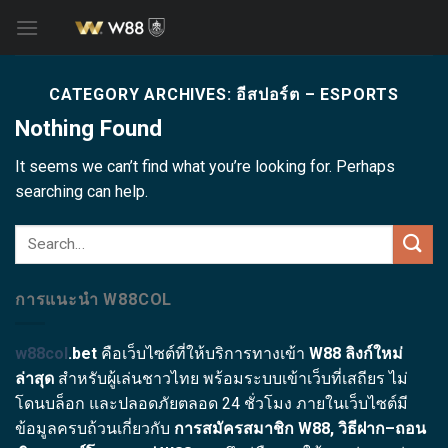
Skip
to
content
CATEGORY ARCHIVES:
อีสปอร์ต – ESPORTS
Nothing Found
It seems we can’t find what you’re looking for. Perhaps
searching can help.
การแนะนำ W88COL
w88col
.bet
คือเว็บไซต์ที่ให้บริการทางเข้า
W88 ลิงก์ใหม่
ล่าสุด
สำหรับผู้เล่นชาวไทย พร้อมระบบเข้าเว็บที่เสถียร ไม่
โดนบล็อก และปลอดภัยตลอด 24 ชั่วโมง ภายในเว็บไซต์มี
ข้อมูลครบถ้วนเกี่ยวกับ
การสมัครสมาชิก W88, วิธีฝาก–ถอน