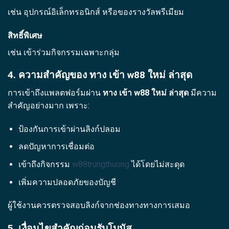
เช่น อุปกรณ์อิเล็กทรอนิกส์ หรือของรางวัลพรีเมียม
สิทธิ์พิเศษ
เช่น เข้าร่วมกิจกรรมเฉพาะกลุ่ม
4. ความสำคัญของ ทาง เข้า w88 ใหม่ ล่าสุด
การเข้าถึงแพลตฟอร์มผ่าน
ทาง เข้า w88 ใหม่ ล่าสุด
มีความ
สำคัญอย่างมาก เพราะ:
ป้องกันการเข้าผ่านลิงก์ปลอม
ลดปัญหาการเชื่อมต่อ
เข้าถึงกิจกรรม
w88trungthuong
ได้โดยไม่สะดุด
เพิ่มความปลอดภัยของบัญชี
ผู้ใช้งานควรตรวจสอบลิงก์จากช่องทางทางการเสมอ
5. เงื่อนไขสำคัญก่อนรับโบนัส