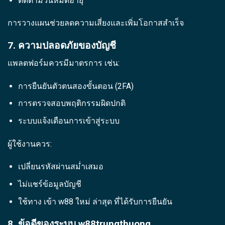
ติดตามวันหมดอายุ
การวางแผนช่วยลดความเสี่ยงและเพิ่มโอกาสสำเร็จ
7. ความปลอดภัยของบัญชี
แพลตฟอร์มควรมีมาตรการ เช่น:
การยืนยันตัวตนสองขั้นตอน (2FA)
การตรวจสอบพฤติกรรมผิดปกติ
ระบบแจ้งเตือนการเข้าสู่ระบบ
ผู้ใช้งานควร:
เปลี่ยนรหัสผ่านสม่ำเสมอ
ไม่แชร์ข้อมูลบัญชี
ใช้ทาง เข้า w88 ใหม่ ล่าสุด ที่ได้รับการยืนยัน
8. ข้อดีของระบบ w88trungthuong