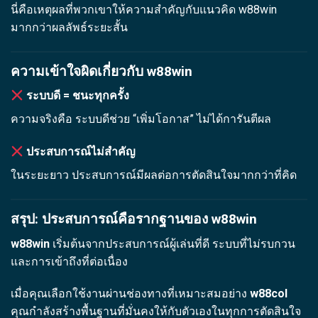
นี่คือเหตุผลที่พวกเขาให้ความสำคัญกับแนวคิด w88win
มากกว่าผลลัพธ์ระยะสั้น
ความเข้าใจผิดเกี่ยวกับ w88win
ระบบดี = ชนะทุกครั้ง
ความจริงคือ ระบบดีช่วย “เพิ่มโอกาส” ไม่ได้การันตีผล
ประสบการณ์ไม่สำคัญ
ในระยะยาว ประสบการณ์มีผลต่อการตัดสินใจมากกว่าที่คิด
สรุป: ประสบการณ์คือรากฐานของ w88win
w88win
เริ่มต้นจากประสบการณ์ผู้เล่นที่ดี ระบบที่ไม่รบกวน
และการเข้าถึงที่ต่อเนื่อง
เมื่อคุณเลือกใช้งานผ่านช่องทางที่เหมาะสมอย่าง
w88col
คุณกำลังสร้างพื้นฐานที่มั่นคงให้กับตัวเองในทุกการตัดสินใจ