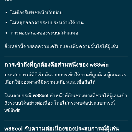
ไม่ต้องรีเฟรชหน้าเว็บบ่อย
ไม่หลุดออกจากระบบระหว่างใช้งาน
การตอบสนองของระบบสม่ำเสมอ
สิ่งเหล่านี้ช่วยลดความเครียดและเพิ่มความมั่นใจให้ผู้เล่น
การเข้าถึงที่ถูกต้องคือส่วนหนึ่งของ w88win
ประสบการณ์ที่ดีเริ่มต้นจากการเข้าใช้งานที่ถูกต้อง ผู้เล่นควร
เลือกใช้ช่องทางที่มีความเสถียรและเชื่อถือได้
ในหลายกรณี
w88col
ทำหน้าที่เป็นช่องทางที่ช่วยให้ผู้เล่นเข้า
ถึงระบบได้อย่างต่อเนื่อง โดยไม่กระทบต่อประสบการณ์
w88win
w88col กับความต่อเนื่องของประสบการณ์ผู้เล่น