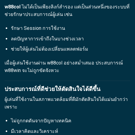
w88col
ไม่ได้เป็นเพียงลิงก์สำรอง แต่เป็นส่วนหนึ่งของระบบที่
ช่วยรักษาประสบการณ์ผู้เล่น เช่น
รักษา Session การใช้งาน
ลดปัญหาการเข้าถึงในบางช่วงเวลา
ช่วยให้ผู้เล่นไม่ต้องเปลี่ยนแพลตฟอร์ม
เมื่อผู้เล่นใช้งานผ่าน w88col อย่างสม่ำเสมอ ประสบการณ์
w88win จะไม่ถูกขัดจังหวะ
ประสบการณ์ที่ดีช่วยให้ตัดสินใจได้ดีขึ้น
ผู้เล่นที่ใช้งานในสภาพแวดล้อมที่ดีมักตัดสินใจได้แม่นยำกว่า
เพราะ
ไม่ถูกกดดันจากปัญหาเทคนิค
มีเวลาคิดและวิเคราะห์