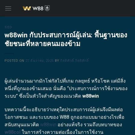
Skip
to
content
SEO
w88win กับประสบการณ์ผู้เล่น: พื้นฐานของ
ชัยชนะที่หลายคนมองข้าม
POSTED ON
27 ธันวาคม, 2025
BY
กิตติศักดิ์ กิตติศักดิ์
ผู้เล่นจำนวนมากมักโฟกัสไปที่เกม กลยุทธ์ หรือโชค แต่มีสิ่ง
หนึ่งที่ถูกมองข้ามเสมอ นั่นคือ “ประสบการณ์การใช้งานของ
ระบบ” ซึ่งเป็นหัวใจสำคัญของแนวคิด
w88win
บทความนี้จะอธิบายว่าเหตุใดประสบการณ์ผู้เล่นจึงมีผลต่อ
โอกาสชนะ และระบบของ W88 ถูกออกแบบมาอย่างไรเพื่อ
สนับสนุนแนวคิด
w88win
อย่างแท้จริง รวมถึงบทบาทของ
w88col
ในการสร้างความต่อเนื่องในการใช้งาน