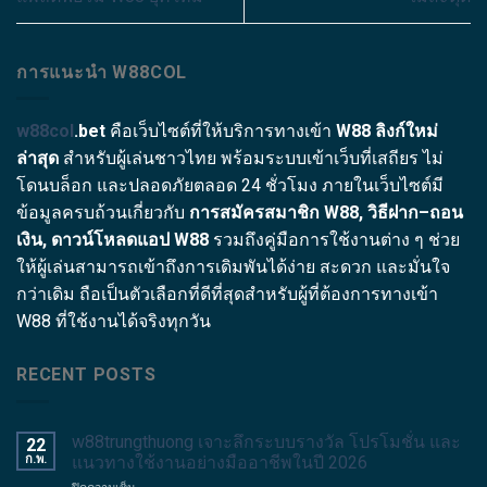
การแนะนำ W88COL
w88col
.bet
คือเว็บไซต์ที่ให้บริการทางเข้า
W88 ลิงก์ใหม่
ล่าสุด
สำหรับผู้เล่นชาวไทย พร้อมระบบเข้าเว็บที่เสถียร ไม่
โดนบล็อก และปลอดภัยตลอด 24 ชั่วโมง ภายในเว็บไซต์มี
ข้อมูลครบถ้วนเกี่ยวกับ
การสมัครสมาชิก W88, วิธีฝาก–ถอน
เงิน, ดาวน์โหลดแอป W88
รวมถึงคู่มือการใช้งานต่าง ๆ ช่วย
ให้ผู้เล่นสามารถเข้าถึงการเดิมพันได้ง่าย สะดวก และมั่นใจ
กว่าเดิม ถือเป็นตัวเลือกที่ดีที่สุดสำหรับผู้ที่ต้องการทางเข้า
W88 ที่ใช้งานได้จริงทุกวัน
RECENT POSTS
w88trungthuong เจาะลึกระบบรางวัล โปรโมชั่น และ
22
ก.พ.
แนวทางใช้งานอย่างมืออาชีพในปี 2026