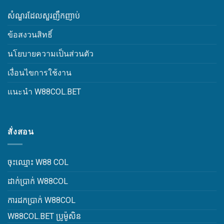
សំណួរដែលសួរញឹកញាប់
ข้อสงวนสิทธิ์
นโยบายความเป็นส่วนตัว
เงื่อนไขการใช้งาน
แนะนำ W88COL.BET
สั่งสอน
ចុះឈ្មោះ W88 COL
ដាក់ប្រាក់ W88COL
ការដកប្រាក់ W88COL
W88COL.BET ប្រូម៉ូសិន