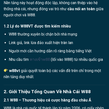
Nền tảng này hoạt động độc lập, không can thiệp vào hệ
thống nhà cái, nhưng đóng vai trò như
cầu nối an toàn
giữa
người chơi và W88.
1.2 Lý do W88VT được tìm kiếm nhiều
W88 thường xuyên bị chặn bởi nhà mạng
Link giả, link lừa đảo xuất hiện tràn lan
Người mới cần hướng dẫn rõ ràng bằng tiếng Việt
Nhu cầu tìm
ทางเข้าw88
(lối vào W88) từ nhiều quốc gia
w88vt
giải quyết toàn bộ các vấn đề trên chỉ trong một
nền tảng duy nhất.
2. Giới Thiệu Tổng Quan Về Nhà Cái W88
2.1 W88 – Thương hiệu cá cược hàng đầu châu Á
W88 là nhà cái quốc tế thành lập từ năm 2006, có giấy phép