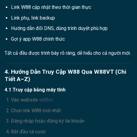
Link W88 cập nhật theo thời gian thực
Link phụ, link backup
Hướng dẫn đổi DNS, dùng trình duyệt phù hợp
Gợi ý app W88 chính thức
Tất cả đều được trình bày rõ ràng, dễ hiểu cho cả người mới.
4. Hướng Dẫn Truy Cập W88 Qua W88VT (Chi
Tiết A–Z)
4.1 Truy cập bằng máy tính
Vào website
w88vt
Chọn link W88 mới nhất
Đăng nhập hoặc đăng ký tài khoản
Bắt đầu cá cược