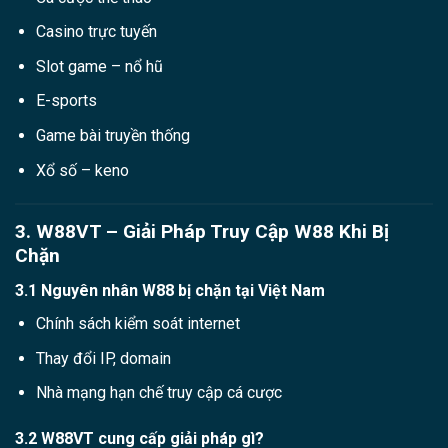
Casino trực tuyến
Slot game – nổ hũ
E-sports
Game bài truyền thống
Xổ số – keno
3. W88VT – Giải Pháp Truy Cập W88 Khi Bị
Chặn
3.1 Nguyên nhân W88 bị chặn tại Việt Nam
Chính sách kiểm soát internet
Thay đổi IP, domain
Nhà mạng hạn chế truy cập cá cược
3.2 W88VT cung cấp giải pháp gì?