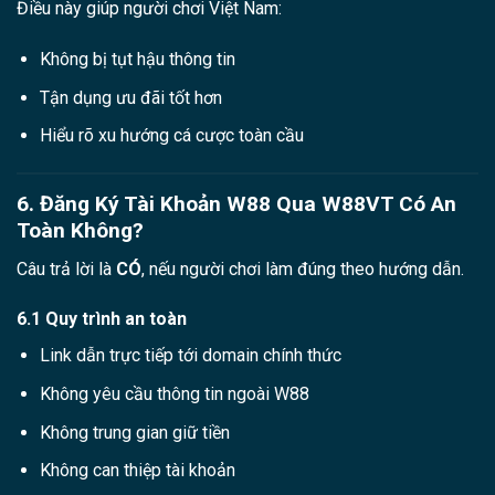
Điều này giúp người chơi Việt Nam:
Không bị tụt hậu thông tin
Tận dụng ưu đãi tốt hơn
Hiểu rõ xu hướng cá cược toàn cầu
6. Đăng Ký Tài Khoản W88 Qua W88VT Có An
Toàn Không?
Câu trả lời là
CÓ
, nếu người chơi làm đúng theo hướng dẫn.
6.1 Quy trình an toàn
Link dẫn trực tiếp tới domain chính thức
Không yêu cầu thông tin ngoài W88
Không trung gian giữ tiền
Không can thiệp tài khoản