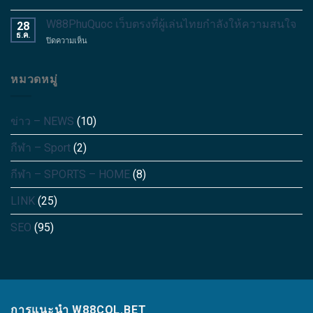
แนวทาง
สล็อต
รองรับ
ใช้
W88
W88PhuQuoc เว็บตรงที่ผู้เล่นไทยกำลังให้ความสนใจ
ผู้
28
งาน
บน
เล่น
ธ.ค.
อย่าง
บน
ปิดความเห็น
W88PhuQuoc
ไทย
มือ
W88PhuQuoc
เล่น
100%
อาชีพ
เว็บ
ง่าย
ในปี
ตรง
หมวดหมู่
โบนัส
2026
ที่
แตก
ผู้
บ่อย
เล่น
เหมาะ
ข่าว – NEWS
(10)
ไทย
กับ
กำลัง
คน
กีฬา – Sport
(2)
ให้
ไทย
ความ
สนใจ
กีฬา – SPORTS – HOME
(8)
LINK
(25)
SEO
(95)
การแนะนำ W88COL.BET