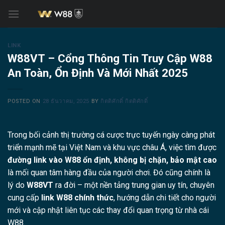
Skip
to
content
LINK
W88VT – Cổng Thông Tin Truy Cập W88
An Toàn, Ổn Định Và Mới Nhất 2025
POSTED ON
28 ธันวาคม, 2025
BY
กิตติศักดิ์ กิตติศักดิ์
Trong bối cảnh thị trường cá cược trực tuyến ngày càng phát
triển mạnh mẽ tại Việt Nam và khu vực châu Á, việc tìm được
đường link vào W88 ổn định, không bị chặn, bảo mật cao
là mối quan tâm hàng đầu của người chơi. Đó cũng chính là
lý do
W88VT
ra đời – một nền tảng trung gian uy tín, chuyên
cung cấp
link W88 chính thức
, hướng dẫn chi tiết cho người
mới và cập nhật liên tục các thay đổi quan trọng từ nhà cái
W88.