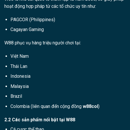
hoạt động hợp pháp từ các tổ chức uy tín như:
PAGCOR (Philippines)
Cagayan Gaming
W88 phục vụ hàng triệu người chơi tại:
Việt Nam
Thái Lan
Indonesia
Malaysia
Brazil
Colombia (liên quan đến cộng đồng
w88col
)
2.2 Các sản phẩm nổi bật tại W88
Cá cược thể thao