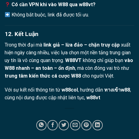
Có cần VPN khi vào W88 qua w88vt?
Không bắt buộc, link đã được tối ưu.
12. Kết Luận
Trong thời đại mà
link giả – lừa đảo – chặn truy cập
xuất
hiện ngày càng nhiều, việc lựa chọn một nền tảng trung gian
uy tín là vô cùng quan trọng.
W88VT
không chỉ giúp bạn
vào
W88 nhanh – an toàn – ổn định
, mà còn đóng vai trò như
trung tâm kiến thức cá cược W88
cho người Việt.
Với sự kết nối thông tin từ
w88col
, hướng dẫn
ทางเข้าw88
,
cùng nội dung được cập nhật liên tục,
w88vt