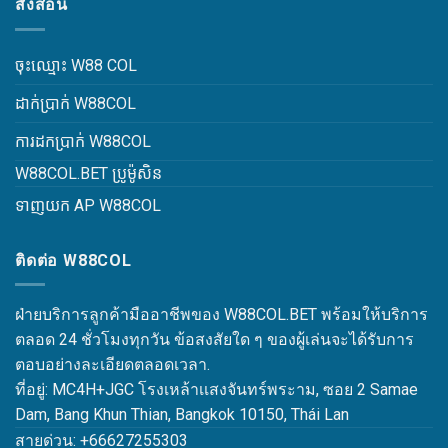
สั่งสอน
ចុះឈ្មោះ W88 COL
ដាក់ប្រាក់ W88COL
ការដកប្រាក់ W88COL
W88COL.BET ប្រូម៉ូសិន
ទាញយក AP W88COL
ติดต่อ W88COL
ฝ่ายบริการลูกค้ามืออาชีพของ W88COL.BET พร้อมให้บริการ
ตลอด 24 ชั่วโมงทุกวัน ข้อสงสัยใด ๆ ของผู้เล่นจะได้รับการ
ตอบอย่างละเอียดตลอดเวลา.
ที่อยู่: MC4H+JGC โรงเหล้าเเสงจันทร์พระาม, ซอย 2 Samae
Dam, Bang Khun Thian, Bangkok 10150, Thái Lan
สายด่วน: +66627255303