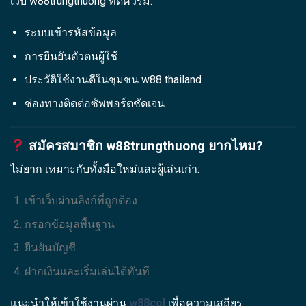
เว็บ w88trungthuong ที่ดีควรมี:
ระบบเข้ารหัสข้อมูล
การยืนยันตัวตนผู้ใช้
ประวัติใช้งานดีในชุมชน w88 thailand
ช่องทางติดต่อซัพพอร์ตชัดเจน
สมัครสมาชิก w88trungthuong ยากไหม?
ไม่ยาก เหมาะกับทั้งมือใหม่และผู้เล่นเก่า:
เข้าเว็บผ่านลิงก์ที่ถูกต้อง
กรอกข้อมูลพื้นฐาน
ยืนยันบัญชี
ฝากเงินและเริ่มเล่นได้ทันที
แนะนำให้เข้าใช้งานผ่าน
w88col
เพื่อความเสถียร