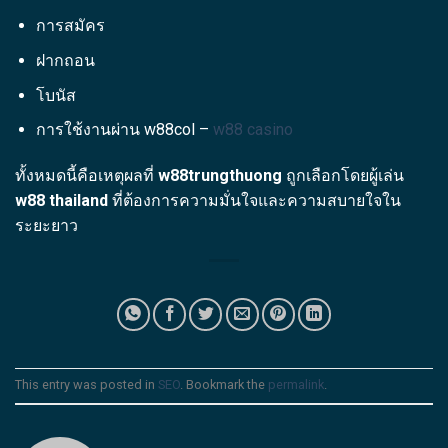
การสมัคร
ฝากถอน
โบนัส
การใช้งานผ่าน w88col –
w88 casino
ทั้งหมดนี้คือเหตุผลที่
w88trungthuong
ถูกเลือกโดยผู้เล่น
w88 thailand
ที่ต้องการความมั่นใจและความสบายใจใน
ระยะยาว
This entry was posted in
SEO
. Bookmark the
permalink
.