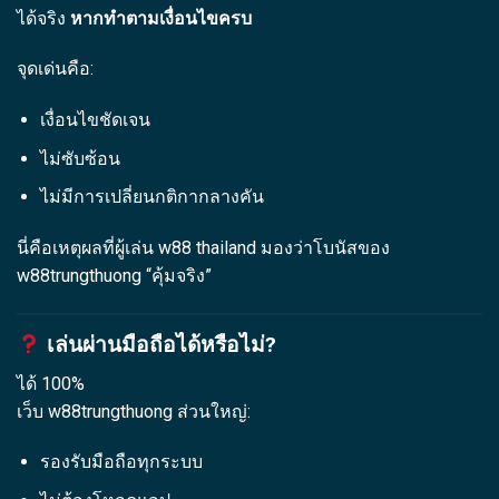
ได้จริง
หากทำตามเงื่อนไขครบ
จุดเด่นคือ:
เงื่อนไขชัดเจน
ไม่ซับซ้อน
ไม่มีการเปลี่ยนกติกากลางคัน
นี่คือเหตุผลที่ผู้เล่น w88 thailand มองว่าโบนัสของ
w88trungthuong “คุ้มจริง”
เล่นผ่านมือถือได้หรือไม่?
ได้ 100%
เว็บ w88trungthuong ส่วนใหญ่:
รองรับมือถือทุกระบบ