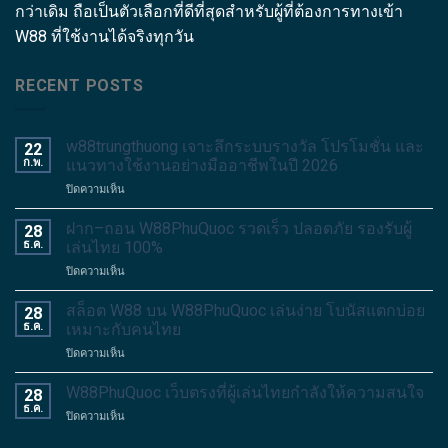
กว่าเดิม ถือเป็นตัวเลือกที่ดีที่สุดสำหรับผู้ที่ต้องการทางเข้า
W88 ที่ใช้งานได้จริงทุกวัน
RECENT POSTS
w88trungthuong เจาะลึกระบบรางวัล โปรโมชั่น และ
22
ก.พ.
แนวทางใช้งานอย่างมืออาชีพในปี 2026
บน
ปิดความเห็น
w88trungthuong
เจาะ
ฝาก–ถอน W88PhuQuoc รวดเร็ว ปลอดภัย รองรับผู้
28
ลึก
ธ.ค.
เล่นไทย 100%
ระบบ
บน
ปิดความเห็น
รางวัล
ฝาก–
โปร
ถอน
สล็อต W88 บน W88PhuQuoc เล่นง่าย โบนัสแตกบ่อย
โม
28
W88PhuQuoc
ชั่น
ธ.ค.
เหมาะกับคนไทย
รวดเร็ว
และ
บน
ปิดความเห็น
ปลอดภัย
แนวทาง
สล็อต
รองรับ
ใช้
W88
W88PhuQuoc เว็บตรงที่ผู้เล่นไทยกำลังให้ความสนใจ
ผู้
28
งาน
บน
เล่น
ธ.ค.
อย่าง
บน
ปิดความเห็น
W88PhuQuoc
ไทย
มือ
W88PhuQuoc
เล่น
100%
อาชีพ