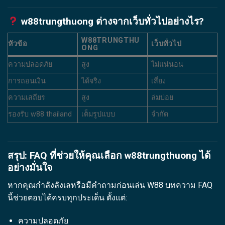
w88trungthuong ต่างจากเว็บทั่วไปอย่างไร?
W88TRUNGTHU
หัวข้อ
เว็บทั่วไป
ONG
ความปลอดภัย
สูง
ไม่แน่นอน
การถอนเงิน
ได้จริง
เสี่ยง
ความเสถียร
สูง
ล่มบ่อย
รองรับ w88 thailand
เต็มรูปแบบ
จำกัด
สรุป: FAQ ที่ช่วยให้คุณเลือก w88trungthuong ได้
อย่างมั่นใจ
หากคุณกำลังลังเลหรือมีคำถามก่อนเล่น W88 บทความ FAQ
นี้ช่วยตอบได้ครบทุกประเด็น ตั้งแต่:
ความปลอดภัย