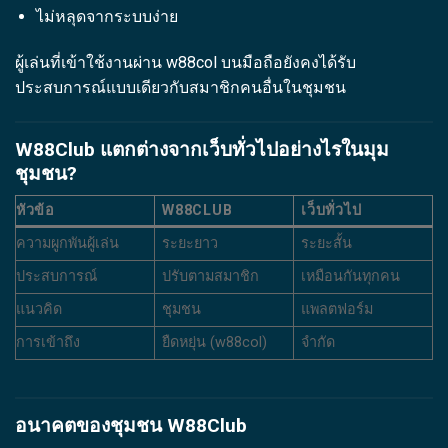
ไม่หลุดจากระบบง่าย
ผู้เล่นที่เข้าใช้งานผ่าน w88col บนมือถือยังคงได้รับ
ประสบการณ์แบบเดียวกับสมาชิกคนอื่นในชุมชน
W88Club แตกต่างจากเว็บทั่วไปอย่างไรในมุม
ชุมชน?
หัวข้อ
W88CLUB
เว็บทั่วไป
ความผูกพันผู้เล่น
ระยะยาว
ระยะสั้น
ประสบการณ์
ปรับตามสมาชิก
เหมือนกันทุกคน
แนวคิด
ชุมชน
แพลตฟอร์ม
การเข้าถึง
ยืดหยุ่น (w88col)
จำกัด
อนาคตของชุมชน W88Club