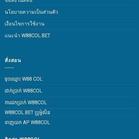
ข้อสงวนสิทธิ์
นโยบายความเป็นส่วนตัว
เงื่อนไขการใช้งาน
แนะนำ W88COL.BET
สั่งสอน
ចុះឈ្មោះ W88 COL
ដាក់ប្រាក់ W88COL
ការដកប្រាក់ W88COL
W88COL.BET ប្រូម៉ូសិន
ទាញយក AP W88COL