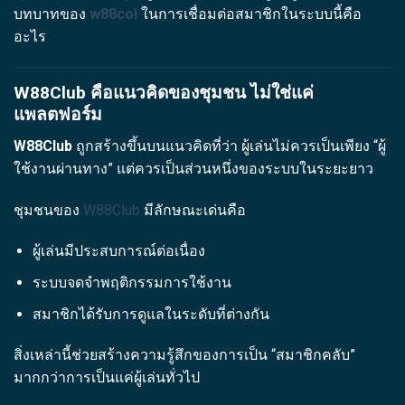
บทบาทของ
w88col
ในการเชื่อมต่อสมาชิกในระบบนี้คือ
อะไร
W88Club คือแนวคิดของชุมชน ไม่ใช่แค่
แพลตฟอร์ม
W88Club
ถูกสร้างขึ้นบนแนวคิดที่ว่า ผู้เล่นไม่ควรเป็นเพียง “ผู้
ใช้งานผ่านทาง” แต่ควรเป็นส่วนหนึ่งของระบบในระยะยาว
ชุมชนของ
W88Club
มีลักษณะเด่นคือ
ผู้เล่นมีประสบการณ์ต่อเนื่อง
ระบบจดจำพฤติกรรมการใช้งาน
สมาชิกได้รับการดูแลในระดับที่ต่างกัน
สิ่งเหล่านี้ช่วยสร้างความรู้สึกของการเป็น “สมาชิกคลับ”
มากกว่าการเป็นแค่ผู้เล่นทั่วไป