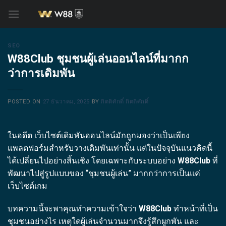
Skip
to
content
SEO
W88Club ชุมชนผู้เล่นออนไลน์ที่มากก
ว่าการเดิมพัน
POSTED ON
27 ธันวาคม, 2025
BY
กิตติศักดิ์ กิตติศักดิ์
ในอดีต เว็บไซต์เดิมพันออนไลน์มักถูกมองว่าเป็นเพียง
แพลตฟอร์มสำหรับวางเดิมพันเท่านั้น แต่ในปัจจุบันแนวคิดนี้
ได้เปลี่ยนไปอย่างสิ้นเชิง โดยเฉพาะกับระบบอย่าง
W88Club
ที่
พัฒนาไปสู่รูปแบบของ “ชุมชนผู้เล่น” มากกว่าการเป็นแค่
เว็บไซต์เกม
บทความนี้จะพาคุณทำความเข้าใจว่า
W88Club
ทำหน้าที่เป็น
ชุมชนอย่างไร เหตุใดผู้เล่นจำนวนมากจึงรู้สึกผูกพัน และ