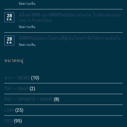
บน
ปิดความเห็น
รางวัล
ฝาก–
โปร
ถอน
สล็อต W88 บน W88PhuQuoc เล่นง่าย โบนัสแตกบ่อย
โม
28
W88PhuQuoc
ชั่น
ธ.ค.
เหมาะกับคนไทย
รวดเร็ว
และ
บน
ปิดความเห็น
ปลอดภัย
แนวทาง
สล็อต
รองรับ
ใช้
W88
W88PhuQuoc เว็บตรงที่ผู้เล่นไทยกำลังให้ความสนใจ
ผู้
28
งาน
บน
เล่น
ธ.ค.
อย่าง
บน
ปิดความเห็น
W88PhuQuoc
ไทย
มือ
W88PhuQuoc
เล่น
100%
อาชีพ
เว็บ
ง่าย
ในปี
ตรง
หมวดหมู่
โบนัส
2026
ที่
แตก
ผู้
บ่อย
เล่น
เหมาะ
ข่าว – NEWS
(10)
ไทย
กับ
กำลัง
คน
กีฬา – Sport
(2)
ให้
ไทย
ความ
สนใจ
กีฬา – SPORTS – HOME
(8)
LINK
(25)
SEO
(95)