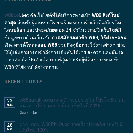
w88col
.bet
คือเว็บไซต์ที่ให้บริการทางเข้า
W88 ลิงก์ใหม่
ล่าสุด
สำหรับผู้เล่นชาวไทย พร้อมระบบเข้าเว็บที่เสถียร ไม่
โดนบล็อก และปลอดภัยตลอด 24 ชั่วโมง ภายในเว็บไซต์มี
ข้อมูลครบถ้วนเกี่ยวกับ
การสมัครสมาชิก W88, วิธีฝาก–ถอน
เงิน, ดาวน์โหลดแอป W88
รวมถึงคู่มือการใช้งานต่าง ๆ ช่วย
ให้ผู้เล่นสามารถเข้าถึงการเดิมพันได้ง่าย สะดวก และมั่นใจ
กว่าเดิม ถือเป็นตัวเลือกที่ดีที่สุดสำหรับผู้ที่ต้องการทางเข้า
W88 ที่ใช้งานได้จริงทุกวัน
RECENT POSTS
w88trungthuong เจาะลึกระบบรางวัล โปรโมชั่น และ
22
ก.พ.
แนวทางใช้งานอย่างมืออาชีพในปี 2026
บน
ปิดความเห็น
w88trungthuong
เจาะ
ฝาก–ถอน W88PhuQuoc รวดเร็ว ปลอดภัย รองรับผู้
28
ลึก
ธ.ค.
เล่นไทย 100%
ระบบ