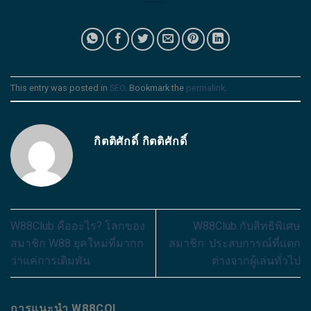
This entry was posted in
SEO
. Bookmark the
permalink
.
กิตติศักดิ์ กิตติศักดิ์
W88Club คืออะไร? โลกของ
W88Club กับสิทธิพิเศษ
สมาชิก W88 ยุคใหม่ที่มากก
สมาชิก: ประสบการณ์ที่แตก
ว่าแค่การเดิมพัน
ต่างจากผู้เล่นทั่วไป
การแนะนำ W88COL