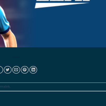
rmalink
.