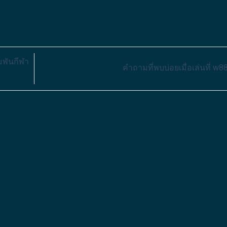
ิมพันกีฬา
คำถามที่พบบ่อยเมื่อเล่นที่ w8