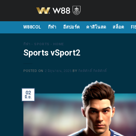
Skip
to
content
W88COL
กีฬา
อีสปอร์ต
คาสิโนสด
สล็อต
FI
กีฬา - SPORTS - HOME
Sports vSport2
POSTED ON
2 มิถุนายน, 2025
BY
กิตติศักดิ์ กิตติศักดิ์
02
มิ.ย.