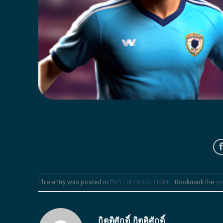
This entry was posted in
กีฬา - SPORTS - HOME
. Bookmark the
pe
กิตติศักดิ์ กิตติศักดิ์