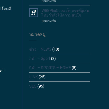
บน
ปิดความเห็น
รองรับ
งาน
สล็อต
ผู้
อย่าง
 โดยมี
W88
เล่น
มือ
W88PhuQuoc เว็บตรงที่ผู้เล่น
28
บน
ไทย
อาชีพ
ธ.ค.
ไทยกำลังให้ความสนใจ
W88PhuQuoc
100%
ในปี
บน
ปิดความเห็น
เล่น
2026
W88PhuQuoc
ง่าย
เว็บ
โบนัส
ตรง
หมวดหมู่
แตก
ที่
บ่อย
ผู้
เหมาะ
เล่น
กับ
ข่าว – NEWS
(10)
ไทย
คน
กำลัง
ไทย
กีฬา – Sport
(2)
ให้
ความ
สนใจ
กีฬา – SPORTS – HOME
(8)
ค่า
LINK
(25)
SEO
(95)