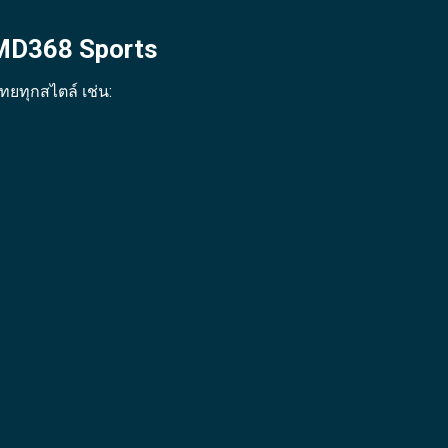
 CMD368 Sports
ทยทุกสไตล์ เช่น: