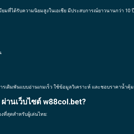
ียมที่ได้รับความนิยมสูงในเอเชีย มีประสบการณ์ยาวนานกว่า 10 ปี
น
บการเดิมพันแบบอ่านเกมเร็ว ใช้ข้อมูลวิเคราะห์ และชอบราคาน้ำคุ้ม
ผ่านเว็บไซต์ w88col.bet?
งที่สุดสำหรับผู้เล่นไทย: