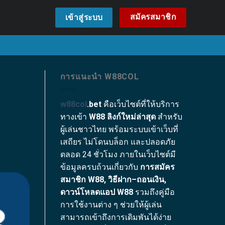
สมัครสมาชิก
เข้าสู่ระบบ
การแนะนำ W88COL
w88col
.bet
คือเว็บไซต์ที่ให้บริการ
ทางเข้า
W88 ลิงก์ใหม่ล่าสุด
สำหรับ
ผู้เล่นชาวไทย พร้อมระบบเข้าเว็บที่
เสถียร ไม่โดนบล็อก และปลอดภัย
ตลอด 24 ชั่วโมง ภายในเว็บไซต์มี
ข้อมูลครบถ้วนเกี่ยวกับ
การสมัคร
สมาชิก W88, วิธีฝาก–ถอนเงิน,
ดาวน์โหลดแอป W88
รวมถึงคู่มือ
การใช้งานต่าง ๆ ช่วยให้ผู้เล่น
สามารถเข้าถึงการเดิมพันได้ง่าย