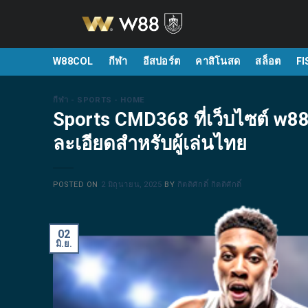
Skip
to
content
W88COL
กีฬา
อีสปอร์ต
คาสิโนสด
สล็อต
FI
กีฬา - SPORTS - HOME
Sports CMD368 ที่เว็บไซต์ w88c
ละเอียดสำหรับผู้เล่นไทย
POSTED ON
2 มิถุนายน, 2025
BY
กิตติศักดิ์ กิตติศักดิ์
02
มิ.ย.