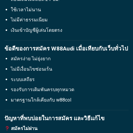
ใช้เวลาไม่นาน
ไม่มีค่าธรรมเนียม
เงินเข้าบัญชีผู้เล่นโดยตรง
ข้อดีของการสมัคร W88Audi เมื่อเทียบกับเว็บทั่วไป
สมัครง่าย ไม่ยุ่งยาก
ไม่มีเงื่อนไขซ่อนเร้น
ระบบเสถียร
รองรับการเดิมพันครบทุกหมวด
มาตรฐานใกล้เคียงกับ w88col
ปัญหาที่พบบ่อยในการสมัคร และวิธีแก้ไข
สมัครไม่ผ่าน