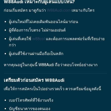
W88Audi เหมาะกับผู้เล่นแบบไหน?
ก่อนเริ่มสมัคร มาดูกันว่า
W88Audi.com
เหมาะกับใคร
ผู้เล่นใหม่ที่ไม่เคยเดิมพันออนไลน์มาก่อน
ผู้ที่ต้องการเว็บตรง ไม่ผ่านเอเย่นต์
ผู้เล่นที่เคยใช้
w88col
และต้องการแพลตฟอร์มที่เรียบง่าย
กว่า
ผู้เล่นที่ใช้งานผ่านมือถือเป็นหลัก
หากคุณอยู่ในกลุ่มนี้ W88Audi ถือว่าตอบโจทย์อย่างมาก
เตรียมตัวก่อนสมัคร W88Audi
เพื่อให้การสมัครเป็นไปอย่างรวดเร็ว ควรเตรียมข้อมูลดังนี้
เบอร์โทรศัพท์ที่ใช้งานจริง
บัญชีธนาคารของตนเอง