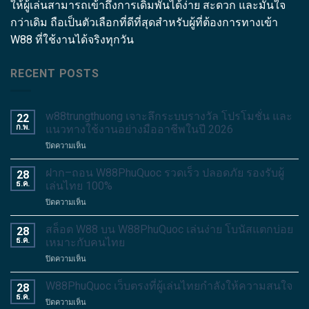
ให้ผู้เล่นสามารถเข้าถึงการเดิมพันได้ง่าย สะดวก และมั่นใจ
กว่าเดิม ถือเป็นตัวเลือกที่ดีที่สุดสำหรับผู้ที่ต้องการทางเข้า
W88 ที่ใช้งานได้จริงทุกวัน
RECENT POSTS
w88trungthuong เจาะลึกระบบรางวัล โปรโมชั่น และ
22
ก.พ.
แนวทางใช้งานอย่างมืออาชีพในปี 2026
บน
ปิดความเห็น
w88trungthuong
เจาะ
ฝาก–ถอน W88PhuQuoc รวดเร็ว ปลอดภัย รองรับผู้
28
ลึก
ธ.ค.
เล่นไทย 100%
ระบบ
บน
ปิดความเห็น
รางวัล
ฝาก–
โปร
ถอน
สล็อต W88 บน W88PhuQuoc เล่นง่าย โบนัสแตกบ่อย
โม
28
W88PhuQuoc
ชั่น
ธ.ค.
เหมาะกับคนไทย
รวดเร็ว
และ
บน
ปิดความเห็น
ปลอดภัย
แนวทาง
สล็อต
รองรับ
ใช้
W88
W88PhuQuoc เว็บตรงที่ผู้เล่นไทยกำลังให้ความสนใจ
ผู้
28
งาน
บน
เล่น
ธ.ค.
อย่าง
บน
ปิดความเห็น
W88PhuQuoc
ไทย