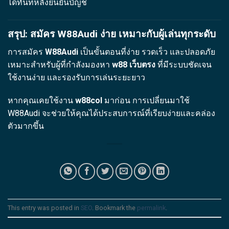
ได้ทันทีหลังยืนยันบัญชี
สรุป: สมัคร W88Audi ง่าย เหมาะกับผู้เล่นทุกระดับ
การสมัคร
W88Audi
เป็นขั้นตอนที่ง่าย รวดเร็ว และปลอดภัย
เหมาะสำหรับผู้ที่กำลังมองหา
w88 เว็บตรง
ที่มีระบบชัดเจน
ใช้งานง่าย และรองรับการเล่นระยะยาว
หากคุณเคยใช้งาน
w88col
มาก่อน การเปลี่ยนมาใช้
W88Audi จะช่วยให้คุณได้ประสบการณ์ที่เรียบง่ายและคล่อง
ตัวมากขึ้น
This entry was posted in
SEO
. Bookmark the
permalink
.