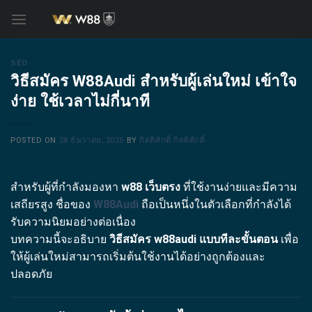
Skip
to
content
SEO
วิธีสมัคร W88Audi สำหรับผู้เล่นใหม่ เข้าใจ
ง่าย ใช้เวลาไม่กี่นาที
POSTED ON
28 ธันวาคม, 2025
BY
กิตติศักดิ์ กิตติศักดิ์
สำหรับผู้ที่กำลังมองหา
w88 เว็บตรง
ที่ใช้งานง่ายและมีความ
เสถียรสูง ชื่อของ
W88Audi
ถือเป็นหนึ่งในตัวเลือกที่กำลังได้
รับความนิยมอย่างต่อเนื่อง
บทความนี้จะอธิบาย
วิธีสมัคร w88audi แบบทีละขั้นตอน
เพื่อ
ให้ผู้เล่นใหม่สามารถเริ่มต้นใช้งานได้อย่างถูกต้องและ
ปลอดภัย